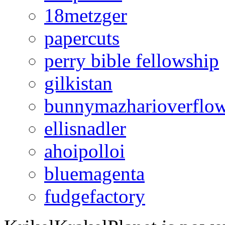
18metzger
papercuts
perry bible fellowship
gilkistan
bunnymazharioverflo
ellisnadler
ahoipolloi
bluemagenta
fudgefactory