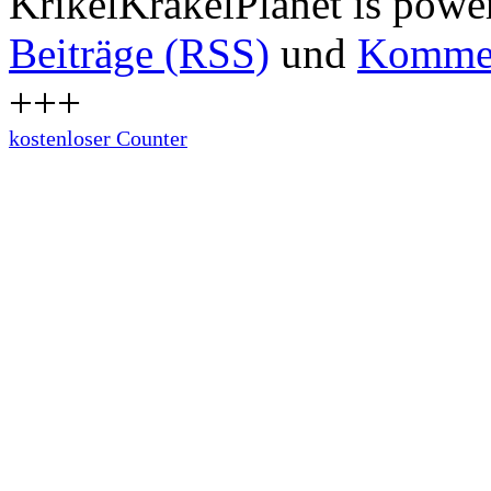
KrikelKrakelPlanet is pow
Beiträge (RSS)
und
Kommen
+++
kostenloser Counter