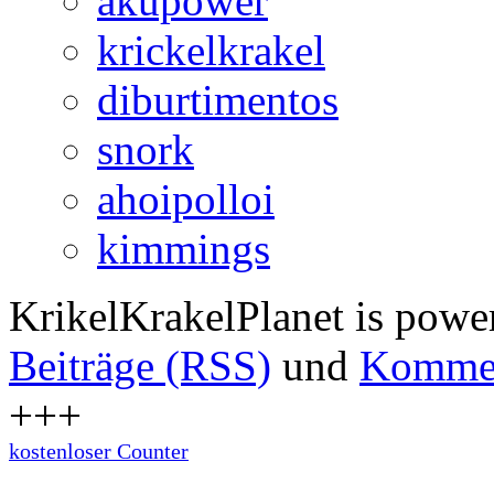
akupower
krickelkrakel
diburtimentos
snork
ahoipolloi
kimmings
KrikelKrakelPlanet is pow
Beiträge (RSS)
und
Kommen
+++
kostenloser Counter