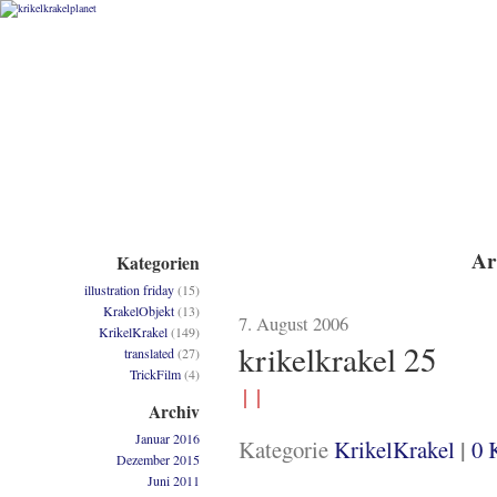
Ar
Kategorien
illustration friday
(15)
KrakelObjekt
(13)
7. August 2006
KrikelKrakel
(149)
krikelkrakel 25
translated
(27)
TrickFilm
(4)
Archiv
Januar 2016
|
Kategorie
KrikelKrakel
0 
Dezember 2015
Juni 2011