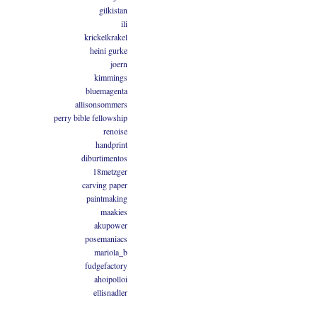
gilkistan
ili
krickelkrakel
heini gurke
joern
kimmings
bluemagenta
allisonsommers
perry bible fellowship
renoise
handprint
diburtimentos
18metzger
carving paper
paintmaking
maakies
akupower
posemaniacs
mariola_b
fudgefactory
ahoipolloi
ellisnadler