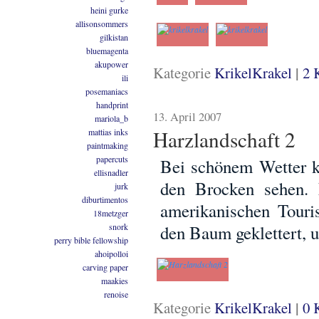
heini gurke
allisonsommers
gilkistan
bluemagenta
akupower
|
Kategorie
KrikelKrakel
2 
ili
posemaniacs
handprint
13. April 2007
mariola_b
Harzlandschaft 2
mattias inks
paintmaking
papercuts
Bei schönem Wetter k
ellisnadler
den Brocken sehen. 
jurk
diburtimentos
amerikanischen Touris
18metzger
snork
den Baum geklettert, 
perry bible fellowship
ahoipolloi
carving paper
maakies
renoise
|
Kategorie
KrikelKrakel
0 