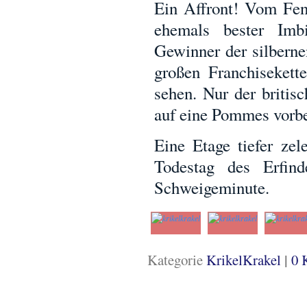
Ein Affront! Vom Fen
ehemals bester Imb
Gewinner der silbern
großen Franchisekett
sehen. Nur der briti
auf eine Pommes vorbei
Eine Etage tiefer ze
Todestag des Erfin
Schweigeminute.
|
Kategorie
KrikelKrakel
0 