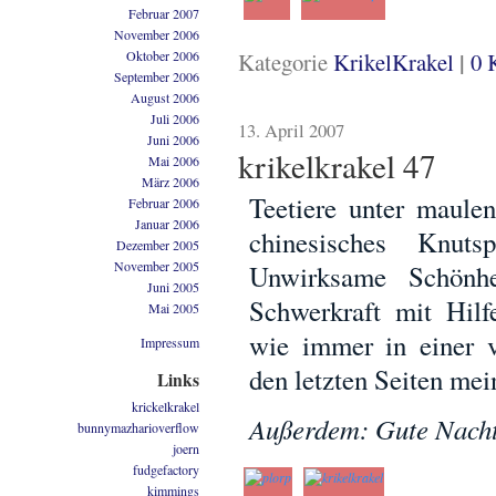
Februar 2007
November 2006
|
Kategorie
KrikelKrakel
0 
Oktober 2006
September 2006
August 2006
Juli 2006
13. April 2007
Juni 2006
krikelkrakel 47
Mai 2006
März 2006
Teetiere unter maule
Februar 2006
Januar 2006
chinesisches Knuts
Dezember 2005
November 2005
Unwirksame Schönhe
Juni 2005
Schwerkraft mit Hilf
Mai 2005
wie immer in einer v
Impressum
den letzten Seiten mei
Links
krickelkrakel
Außerdem: Gute Nach
bunnymazharioverflow
joern
fudgefactory
kimmings