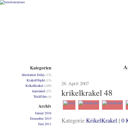
A
Kategorien
illustration friday
(15)
KrakelObjekt
(13)
26. April 2007
KrikelKrakel
(149)
krikelkrakel 48
translated
(27)
TrickFilm
(4)
Archiv
Januar 2016
Dezember 2015
|
Kategorie
KrikelKrakel
0 
Juni 2011