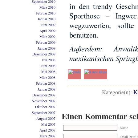
September 2010
in den trendy Gesch
März 2010
Februar 2010
Sporthose – Ingwer
Januar 2010
wegzuwerfen, sollt
Juni 2009
April 2009
benutzen.
März 2009
Februar 2009
Außerdem: Anwalt
Januar 2009
Dezember 2008
mexikanischen Spring
Juli 2008
Juni 2008
Mai 2008
März 2008
Februar 2008
Januar 2008
Kategorie(n):
K
Dezember 2007
November 2007
Oktober 2007
September 2007
Einen Kommentar sc
August 2007
Mai 2007
Name
April 2007
März 2007
eMail (wird n