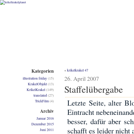
Kategorien
«
krikelkrakel 47
26. April 2007
illustration friday
(15)
KrakelObjekt
(13)
Staffelübergabe
KrikelKrakel
(149)
translated
(27)
Letzte Seite, alter Bl
TrickFilm
(4)
Eintracht nebeneinande
Archiv
Januar 2016
besser, dafür aber s
Dezember 2015
schafft es leider nich
Juni 2011