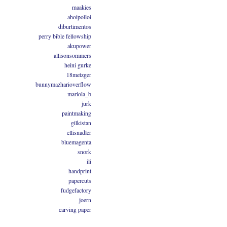
maakies
ahoipolloi
diburtimentos
perry bible fellowship
akupower
allisonsommers
heini gurke
18metzger
bunnymazharioverflow
mariola_b
jurk
paintmaking
gilkistan
ellisnadler
bluemagenta
snork
ili
handprint
papercuts
fudgefactory
joern
carving paper