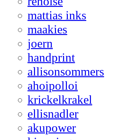
renoise
mattias inks
maakies
joern
handprint
allisonsommers
ahoipolloi
krickelkrakel
ellisnadler
akupower