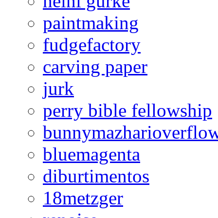
heini gurke
paintmaking
fudgefactory
carving paper
jurk
perry bible fellowship
bunnymazharioverflo
bluemagenta
diburtimentos
18metzger