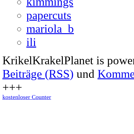
kimmings
papercuts
mariola_b
ili
KrikelKrakelPlanet is pow
Beiträge (RSS)
und
Kommen
+++
kostenloser Counter