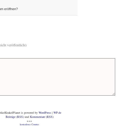
um eröffnen?
icht veröffentlicht)
rikelKrakelPlanet is powered by
WordPress
|
WP.de
Beiträge (RSS)
und
Kommentare (RSS)
+++
kostenloser Counter