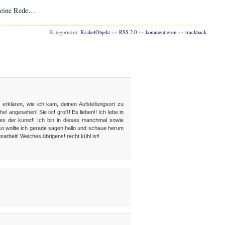
kleine Rede…
Kategorie(n):
KrakelObjekt
++
RSS 2.0
++
kommentieren
++
trackback
zu erklären, wie ich kam, deinen Aufstellungsort zu
e! angesehen! Sie ist! groß! Es lieben!! Ich lebe in
s der kunst!! Ich bin in dieses manchmal sowie
so wollte ich gerade sagen hallo und schaue herum
arbeit! Welches übrigens! recht kühl ist!