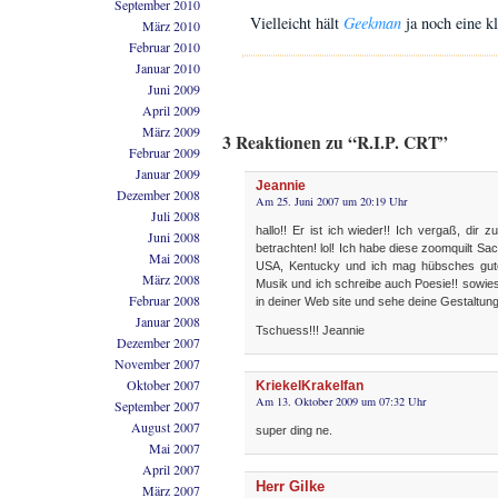
September 2010
Vielleicht hält
Geekman
ja noch eine 
März 2010
Februar 2010
Januar 2010
Juni 2009
April 2009
März 2009
3 Reaktionen zu “R.I.P. CRT”
Februar 2009
Januar 2009
Jeannie
Dezember 2008
Am 25. Juni 2007 um 20:19 Uhr
Juli 2008
hallo!! Er ist ich wieder!! Ich vergaß, dir 
Juni 2008
betrachten! lol! Ich habe diese zoomquilt Sach
Mai 2008
USA, Kentucky und ich mag hübsches gute
März 2008
Musik und ich schreibe auch Poesie!! sowie
Februar 2008
in deiner Web site und sehe deine Gestaltungs
Januar 2008
Tschuess!!! Jeannie
Dezember 2007
November 2007
Oktober 2007
KriekelKrakelfan
Am 13. Oktober 2009 um 07:32 Uhr
September 2007
August 2007
super ding ne.
Mai 2007
April 2007
Herr Gilke
März 2007