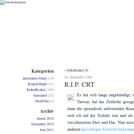
Kategorien
«
krikelkrakel 30
26. September 2006
illustration friday
(15)
R.I.P. CRT
KrakelObjekt
(13)
KrikelKrakel
(149)
Es hat sich lange angekündigt, 
translated
(27)
TrickFilm
(4)
Taiwan, hat das Zeitliche geseg
dann die sporadisch auftretenden Kn
Archiv
weil ich auf der Toilette war und al
Januar 2016
verschmortem Dies und Das. Nun werde
Dezember 2015
anderen
kurzlebigen
Fortschrittskrempe
Juni 2011