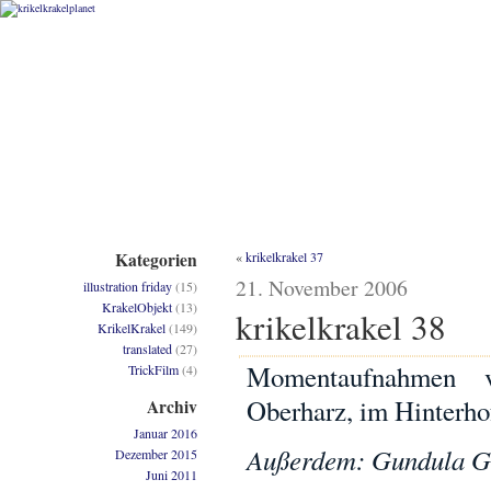
Kategorien
«
krikelkrakel 37
21. November 2006
illustration friday
(15)
KrakelObjekt
(13)
krikelkrakel 38
KrikelKrakel
(149)
translated
(27)
Momentaufnahmen 
TrickFilm
(4)
Oberharz, im Hinterho
Archiv
Januar 2016
Außerdem: Gundula G
Dezember 2015
Juni 2011