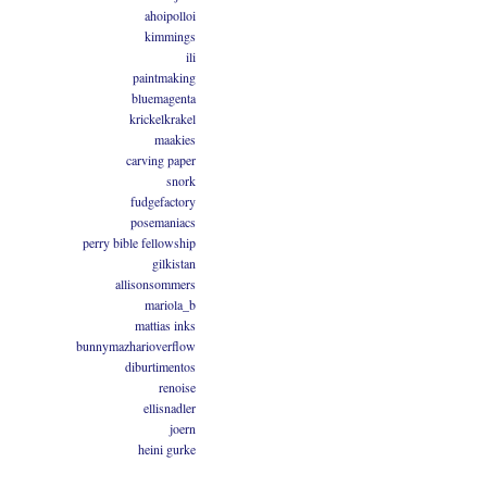
ahoipolloi
kimmings
ili
paintmaking
bluemagenta
krickelkrakel
maakies
carving paper
snork
fudgefactory
posemaniacs
perry bible fellowship
gilkistan
allisonsommers
mariola_b
mattias inks
bunnymazharioverflow
diburtimentos
renoise
ellisnadler
joern
heini gurke