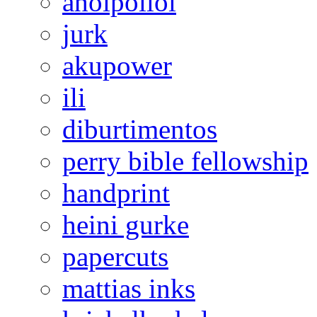
ahoipolloi
jurk
akupower
ili
diburtimentos
perry bible fellowship
handprint
heini gurke
papercuts
mattias inks