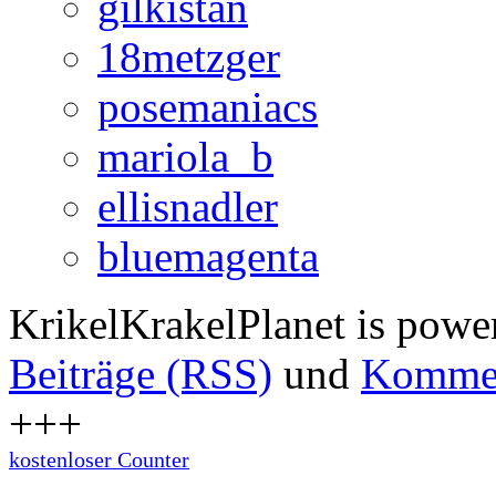
gilkistan
18metzger
posemaniacs
mariola_b
ellisnadler
bluemagenta
KrikelKrakelPlanet is pow
Beiträge (RSS)
und
Kommen
+++
kostenloser Counter