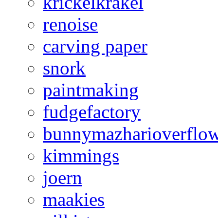
krickelkrakel
renoise
carving paper
snork
paintmaking
fudgefactory
bunnymazharioverflo
kimmings
joern
maakies