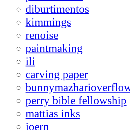
diburtimentos
kimmings
renoise
paintmaking
ili
carving paper
bunnymazharioverflo
perry bible fellowship
mattias inks
joern