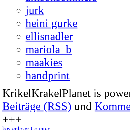
jurk
heini gurke
ellisnadler
mariola_b
maakies
handprint
KrikelKrakelPlanet is pow
Beiträge (RSS)
und
Kommen
+++
kostenloser Counter